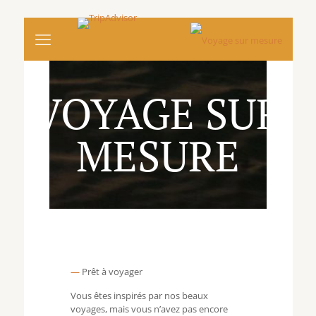
VOYAGE SUR
MESURE
—
Prêt à voyager
Vous êtes inspirés par nos beaux
voyages, mais vous n’avez pas encore