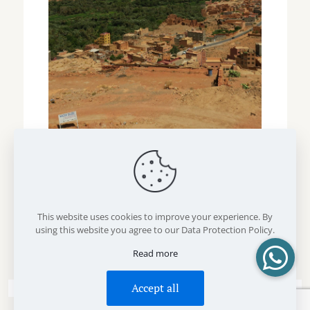
Webdesign :
ZiZoo
Webdesign
(c) Copyright 2026
Taous Tours. Here you can find our
Privacypolicy
This website uses cookies to improve your experience. By
using this website you agree to our Data Protection Policy.
Read more
Accept all
Nederlands
(
Néerlandais
)
English
(
Anglais
)
Français